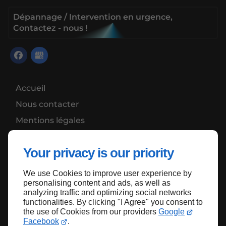
Dépannage / Intervention en urgence,
Contactez - nous !
Accueil
Nous contacter
Mentions légales
Plan du site
Your privacy is our priority
We use Cookies to improve user experience by
Haut de page
personalising content and ads, as well as
analyzing traffic and optimizing social networks
functionalities. By clicking "I Agree" you consent to
the use of Cookies from our providers
Google
Facebook
.