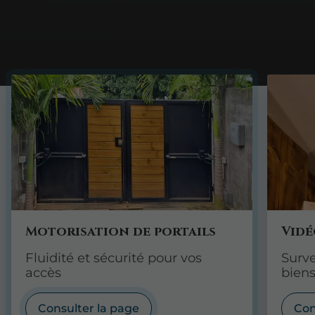
Motorisation de portails
Vidé
Fluidité et sécurité pour vos
Surve
accès
bien
Consulter la page
Con