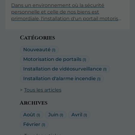
Dans un environnement où la sécurité
personnelle et celle de nos biens est
primordiale, l'installation d'un portail motorisé
intelligent représente une avancée
significative. Ce système combine confort,
Catégories
sécurité et technologie moderne pour
protéger votre domicile tout en offrant une
Nouveauté
(1)
esthétique soignée. Cet article explore les
différents aspects de la motorisation des
Motorisation de portails
(1)
portails, en mettant l'accent sur leurs
Installation de vidéosurveillance
(1)
avantages, leur fonctionnement et des
conseils pour l'installation.
Installation d'alarme incendie
(1)
Tous les articles
Archives
Août
Juin
Avril
(1)
(1)
(1)
Février
(1)